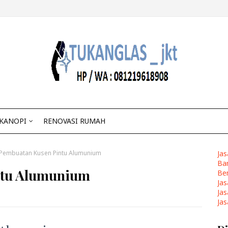
KANOPI
RENOVASI RUMAH
 Pembuatan Kusen Pintu Alumunium
Ja
Ba
ntu Alumunium
Ben
Jas
Jas
Jas