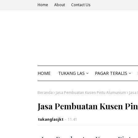
Home
About
Contact Us
HOME
TUKANG LAS
PAGAR TERALIS
Beranda
Jasa Pembuatan Kusen Pintu Alumunium
Jasa
Jasa Pembuatan Kusen Pi
tukanglasjkt
-
11.41