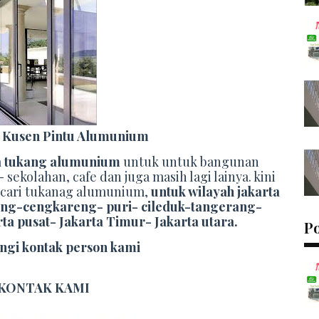
 Kusen Pintu Alumunium
a tukang alumunium
untuk untuk bangunan
ekolahan, cafe dan juga masih lagi lainya. kini
ncari tukanag alumunium,
untuk wilayah jakarta
ang-cengkareng- puri- cileduk-tangerang-
rta pusat- Jakarta Timur- Jakarta utara.
P
ngi kontak person kami
 KONTAK KAMI