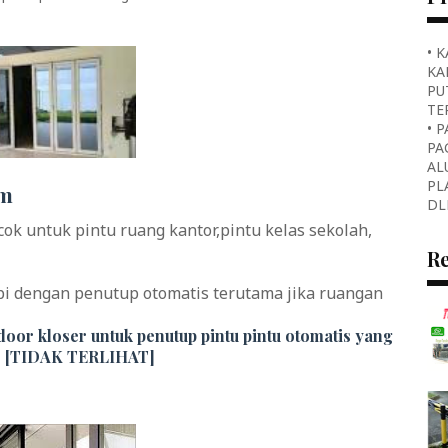
• 
KA
PU
TE
• 
PA
AL
PL
um
DL
k untuk pintu ruang kantor,pintu kelas sekolah,
R
pi dengan penutup otomatis terutama jika ruangan
oor kloser untuk penutup pintu pintu otomatis yang
[TIDAK TERLIHAT]