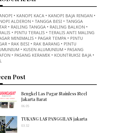
KANOPI • KANOPI KACA • KANOPI BAJA RINGAN •
NOPI ALDERON • TANGGA BESI • TANGGA
TAR • RAILING TANGGA • RAILING BALKON •
RALIS • PINTU TERALIS • TERALIS ANTI MALING
PAGAR MINIMALIS • PAGAR TEMPA • PINTU
GAR • RAK BESI • RAK BARANG • PINTU
UMUNIUM • KUSEN ALUMUNIUM • PASANG
AFON • PASANG KERAMIK • KOUNTRUKSI BAJA •
L
ecen Post
Bengkel Las Pagar Stainless Steel
Jakarta Barat
06.05
TUKANG LAS PANGGILAN jakarta
03.32