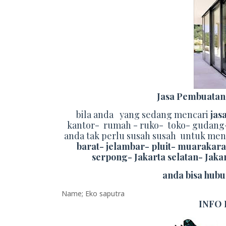
Jasa Pembuatan
bila anda yang sedang mencari
jas
kantor- rumah - ruko- toko- gudang- s
anda tak perlu susah susah untuk me
barat- jelambar- pluit- muarakar
serpong- Jakarta selatan- Jaka
anda bisa hubu
Name; Eko saputra
INFO