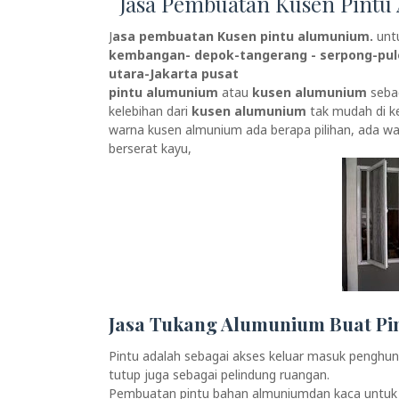
Jasa Pembuatan Kusen Pint
J
asa pembuatan Kusen pintu alumunium.
untu
kembangan- depok-tangerang - serpong-pulo
utara-Jakarta pusat
pintu alumunium
atau
kusen alumunium
seba
kelebihan dari
kusen alumunium
tak mudah di k
warna kusen almunium ada berapa pilihan, ada wa
berserat kayu,
Jasa Tukang Alumunium Buat P
Pintu adalah sebagai akses keluar masuk penghuni
tutup juga sebagai pelindung ruangan.
Pembuatan pintu bahan almuniumdan kaca untuk pin