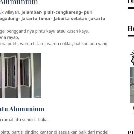
u Alumunium
D
k wilayah,
jelambar- pluit-cengkareng- puri
gadung- Jakarta timur- Jakarta selatan-Jakarta
H
gai pengganti nya pintu kayu atau kusen kayu,
ena rayap,
rna putih, warna hitam, warna coklat, bahkan ada yang
intu Alumunium
 rumah itu sendiri, buka -
P
tu partisi dinding kantor di sesuaikan baik dari model