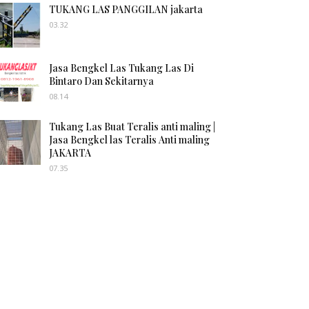
TUKANG LAS PANGGILAN jakarta
03.32
Jasa Bengkel Las Tukang Las Di
Bintaro Dan Sekitarnya
08.14
Tukang Las Buat Teralis anti maling |
Jasa Bengkel las Teralis Anti maling
JAKARTA
07.35